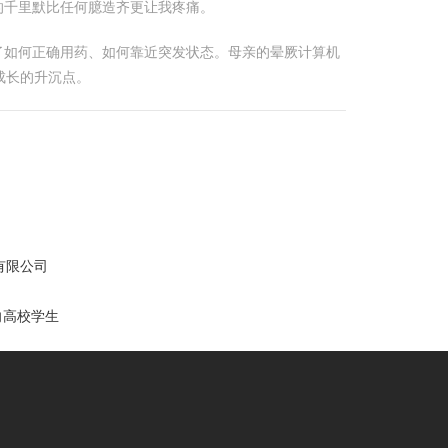
的千里默比任何臆造齐更让我疼痛。
了如何正确用药、如何靠近突发状态。母亲的晕厥计算机
成长的升沉点。
有限公司
向高校学生