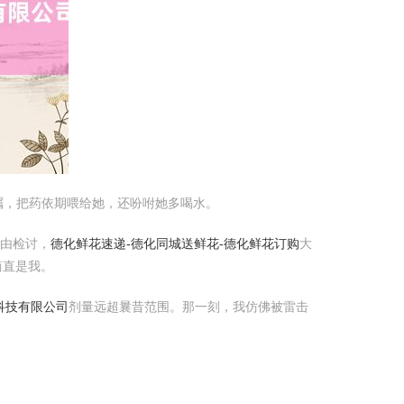
嘱，把药依期喂给她，还吩咐她多喝水。
经由检讨，
德化鲜花速递-德化同城送鲜花-德化鲜花订购
大
简直是我。
科技有限公司
剂量远超曩昔范围。那一刻，我仿佛被雷击