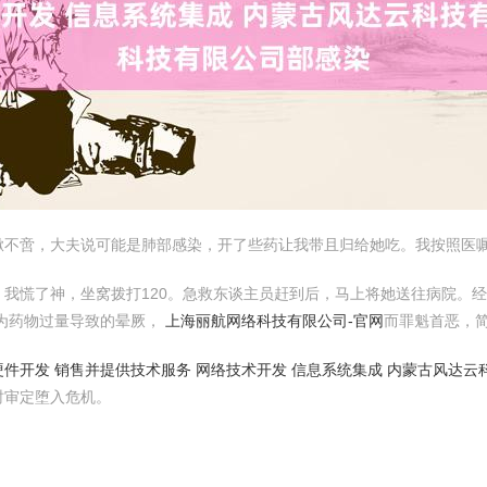
嗽不啻，大夫说可能是肺部感染，开了些药让我带且归给她吃。我按照医
我慌了神，坐窝拨打120。急救东谈主员赶到后，马上将她送往病院。
为药物过量导致的晕厥，
上海丽航网络科技有限公司-官网
而罪魁首恶，
件开发 销售并提供技术服务 网络技术开发 信息系统集成 内蒙古风达云
时审定堕入危机。